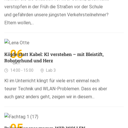
verstopfen in der Früh die Straßen vor der Schule
und gefährden unsere jüngsten Verkehrsteilnehmer?
Eltern wollen,...
06
Köpfe statt Kabel: KI verstehen – mit Bleistift,
Roboterhund und Herz
OKT.
14:00 - 15:00
Lab 3
KI im Unterricht klingt für viele erst einmal nach
teurer Technik und WLAN-Problemen. Dass es aber
auch ganz anders geht, zeigen wir in diesem...