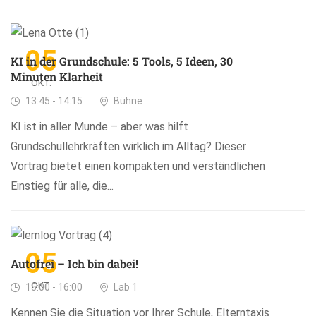
05
KI in der Grundschule: 5 Tools, 5 Ideen, 30
Minuten Klarheit
OKT.
13:45 - 14:15
Bühne
KI ist in aller Munde – aber was hilft
Grundschullehrkräften wirklich im Alltag? Dieser
Vortrag bietet einen kompakten und verständlichen
Einstieg für alle, die...
05
Autofrei – Ich bin dabei!
OKT.
15:00 - 16:00
Lab 1
Kennen Sie die Situation vor Ihrer Schule, Elterntaxis