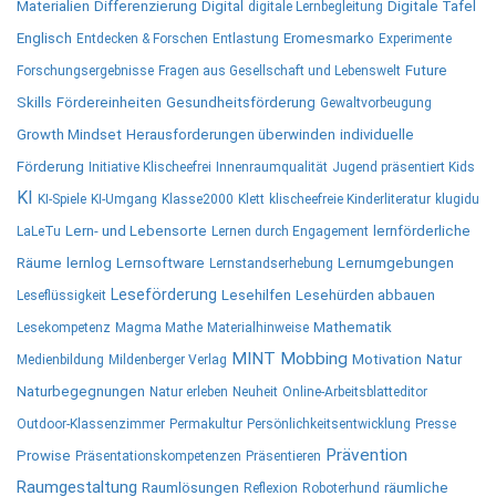
Materialien
Differenzierung
Digital
Digitale Tafel
digitale Lernbegleitung
Englisch
Eromesmarko
Entdecken & Forschen
Entlastung
Experimente
Future
Forschungsergebnisse
Fragen aus Gesellschaft und Lebenswelt
Skills
Fördereinheiten
Gesundheitsförderung
Gewaltvorbeugung
Growth Mindset
Herausforderungen überwinden
individuelle
Förderung
Initiative Klischeefrei
Innenraumqualität
Jugend präsentiert Kids
KI
KI-Spiele
KI-Umgang
Klasse2000
Klett
klischeefreie Kinderliteratur
klugidu
Lern- und Lebensorte
lernförderliche
LaLeTu
Lernen durch Engagement
Räume
lernlog
Lernsoftware
Lernumgebungen
Lernstandserhebung
Leseförderung
Lesehilfen
Lesehürden abbauen
Leseflüssigkeit
Mathematik
Lesekompetenz
Magma Mathe
Materialhinweise
MINT
Mobbing
Motivation
Natur
Medienbildung
Mildenberger Verlag
Naturbegegnungen
Natur erleben
Neuheit
Online-Arbeitsblatteditor
Outdoor-Klassenzimmer
Permakultur
Persönlichkeitsentwicklung
Presse
Prävention
Prowise
Präsentationskompetenzen
Präsentieren
Raumgestaltung
Raumlösungen
räumliche
Reflexion
Roboterhund