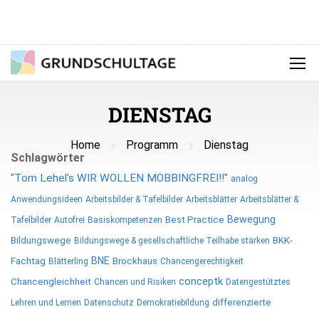
DIENSTAG
Home
Programm
Dienstag
Schlagwörter
"Tom Lehel's WIR WOLLEN MOBBINGFREI!!"
analog
Anwendungsideen
Arbeitsbilder & Tafelbilder
Arbeitsblätter
Arbeitsblätter &
Bewegung
Best Practice
Tafelbilder
Autofrei
Basiskompetenzen
Bildungswege
BKK-
Bildungswege & gesellschaftliche Teilhabe stärken
BNE
Fachtag
Brockhaus
Blätterling
Chancengerechtigkeit
conceptk
Chancengleichheit
Chancen und Risiken
Datengestütztes
differenzierte
Lehren und Lernen
Datenschutz
Demokratiebildung