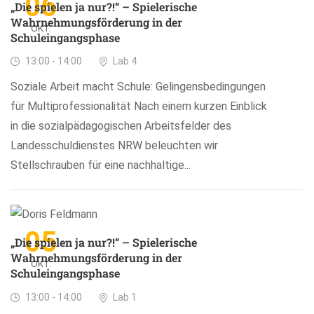
06
„Die spielen ja nur?!“ – Spielerische
Wahrnehmungsförderung in der
OKT.
Schuleingangsphase
13:00 - 14:00
Lab 4
Soziale Arbeit macht Schule: Gelingensbedingungen
für Multiprofessionalität Nach einem kurzen Einblick
in die sozialpädagogischen Arbeitsfelder des
Landesschuldienstes NRW beleuchten wir
Stellschrauben für eine nachhaltige...
05
„Die spielen ja nur?!“ – Spielerische
Wahrnehmungsförderung in der
OKT.
Schuleingangsphase
13:00 - 14:00
Lab 1