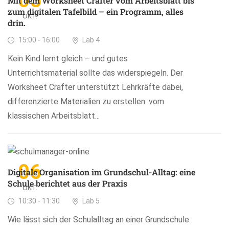
05
Mit dem Worksheet Crafter vom Arbeitsblatt bis
zum digitalen Tafelbild – ein Programm, alles
OKT.
drin.
15:00 - 16:00
Lab 4
Kein Kind lernt gleich – und gutes
Unterrichtsmaterial sollte das widerspiegeln. Der
Worksheet Crafter unterstützt Lehrkräfte dabei,
differenzierte Materialien zu erstellen: vom
klassischen Arbeitsblatt...
06
Digitale Organisation im Grundschul-Alltag: eine
Schule berichtet aus der Praxis
OKT.
10:30 - 11:30
Lab 5
Wie lässt sich der Schulalltag an einer Grundschule