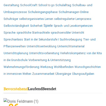
Gestaltung
SchoolCraft
Schulalltag
Schulbau- und
School to go
Umbauprozesse
Schuleingangsphase
Schulmanager-Online
Schulträger
selbstorganisiertes Lernen
selbstregulierter Lernprozess
Spiele
Selbstständigkeit
Sicherheit
Sprach- und Lesekompetenzen
Sprache
sprachliche Startnachteile
sprachsensibler Unterricht
Sprechanlass
Tier- und
Start in der Sekundarstufe I
Suchtvorbeugung
Pflanzenwelten
Unterrichtsmaterial
Unterrichtsentwicklung
Unterrichtsplanung
Unterrichtsvorbereitung
Verkehrskompetenz
von der Kita
Vorbereitung & Unterstützung
in die Grundschule
Wahrnehmungsförderung
Wohlbefinden
Werkzeug
Wunschgeschichten
Übergänge
in immersiven Welten
Zusammenarbeit
Übungsaufgaben
Bevorstehend
Laufend
Beendet