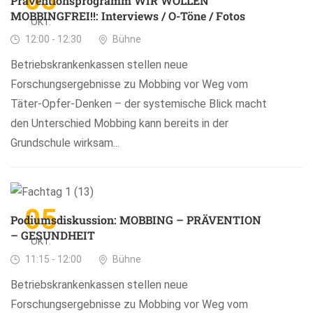
05
Präventionsprogramm WIR WOLLEN
MOBBINGFREI!!: Interviews / O-Töne / Fotos
OKT.
12:00 - 12:30
Bühne
Betriebskrankenkassen stellen neue
Forschungsergebnisse zu Mobbing vor Weg vom
Täter-Opfer-Denken – der systemische Blick macht
den Unterschied Mobbing kann bereits in der
Grundschule wirksam...
05
Podiumsdiskussion: MOBBING – PRÄVENTION
– GESUNDHEIT
OKT.
11:15 - 12:00
Bühne
Betriebskrankenkassen stellen neue
Forschungsergebnisse zu Mobbing vor Weg vom