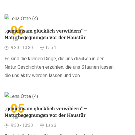
06
„gemeinsam glücklich verwildern“ –
Naturbegegnungen vor der Haustür
OKT.
9:30 - 10:30
Lab 1
Es sind die kleinen Dinge, die uns draußen in der
Natur Geschichten erzählen, die uns Staunen lassen,
die uns aktiv werden lassen und von...
05
„gemeinsam glücklich verwildern“ –
Naturbegegnungen vor der Haustür
OKT.
9:30 - 10:30
Lab 3