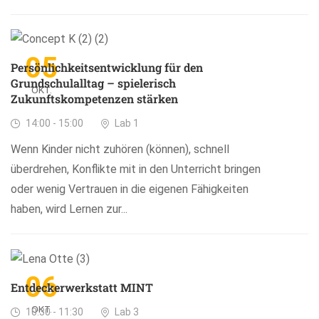
05
Persönlichkeitsentwicklung für den
Grundschulalltag – spielerisch
OKT.
Zukunftskompetenzen stärken
14:00 - 15:00
Lab 1
Wenn Kinder nicht zuhören (können), schnell
überdrehen, Konflikte mit in den Unterricht bringen
oder wenig Vertrauen in die eigenen Fähigkeiten
haben, wird Lernen zur...
06
Entdeckerwerkstatt MINT
OKT.
10:30 - 11:30
Lab 3