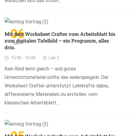
wünschen sich das schon...
06
Mit dem Worksheet Crafter vom Arbeitsblatt bis
zum digitalen Tafelbild – ein Programm, alles
OKT.
drin.
15:00 - 16:00
Lab 3
Kein Kind lernt gleich – und gutes
Unterrichtsmaterial sollte das widerspiegeln. Der
Worksheet Crafter unterstützt Lehrkräfte dabei,
differenzierte Materialien zu erstellen: vom
klassischen Arbeitsblatt...