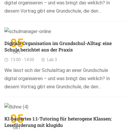
digital organisieren – und was bringt das wirklich? In
diesem Vortrag gibt eine Grundschule, die den...
05
Digitale Organisation im Grundschul-Alltag: eine
Schule berichtet aus der Praxis
OKT.
13:00 - 14:00
Lab 3
Wie lässt sich der Schulalltag an einer Grundschule
digital organisieren – und was bringt das wirklich? In
diesem Vortrag gibt eine Grundschule, die den...
05
KI-basiertes 1:1-Tutoring für heterogene Klassen:
Leseförderung mit klugidu
OKT.