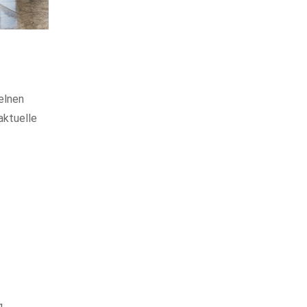
elnen
aktuelle
,